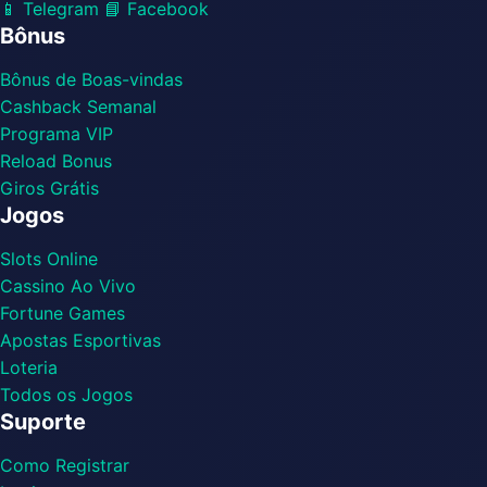
📱 Telegram
📘 Facebook
Bônus
Bônus de Boas-vindas
Cashback Semanal
Programa VIP
Reload Bonus
Giros Grátis
Jogos
Slots Online
Cassino Ao Vivo
Fortune Games
Apostas Esportivas
Loteria
Todos os Jogos
Suporte
Como Registrar