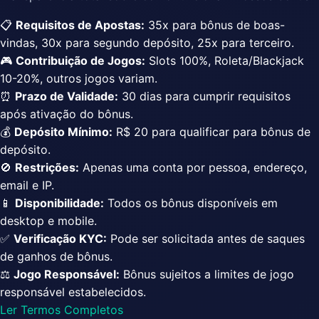
📋
Requisitos de Apostas:
35x para bônus de boas-
vindas, 30x para segundo depósito, 25x para terceiro.
🎮
Contribuição de Jogos:
Slots 100%, Roleta/Blackjack
10-20%, outros jogos variam.
⏰
Prazo de Validade:
30 dias para cumprir requisitos
após ativação do bônus.
💰
Depósito Mínimo:
R$ 20 para qualificar para bônus de
depósito.
🚫
Restrições:
Apenas uma conta por pessoa, endereço,
email e IP.
📱
Disponibilidade:
Todos os bônus disponíveis em
desktop e mobile.
✅
Verificação KYC:
Pode ser solicitada antes de saques
de ganhos de bônus.
⚖️
Jogo Responsável:
Bônus sujeitos a limites de jogo
responsável estabelecidos.
Ler Termos Completos