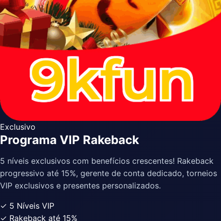
Exclusivo
Programa VIP Rakeback
5 níveis exclusivos com benefícios crescentes! Rakeback
progressivo até 15%, gerente de conta dedicado, torneios
VIP exclusivos e presentes personalizados.
✓ 5 Níveis VIP
✓ Rakeback até 15%