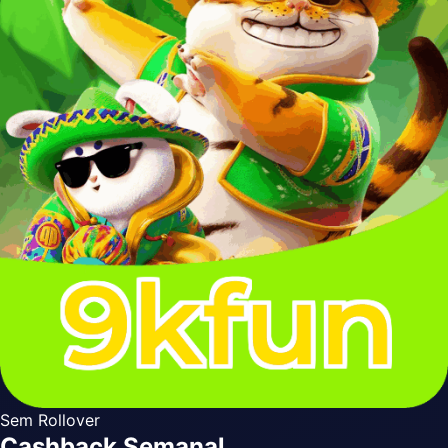
Sem Rollover
Cashback Semanal