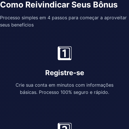
Como Reivindicar Seus Bônus
Processo simples em 4 passos para começar a aproveitar
seus benefícios
1️⃣
Registre-se
Crie sua conta em minutos com informações
básicas. Processo 100% seguro e rápido.