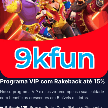
Programa VIP com Rakeback até 15%
Nosso programa VIP exclusivo recompensa sua lealdade
com benefícios crescentes em 5 níveis distintos.
👑
5 Níveis VIP:
Bronze, Prata, Ouro, Platina e Diamante.