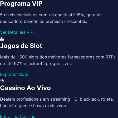
Programa VIP
5 níveis exclusivos com rakeback até 15%, gerente
dedicado e benefícios premium crescentes.
Ver Detalhes VIP
🎰
Jogos de Slot
Mais de 1.500 slots dos melhores fornecedores com RTPs
de até 97% e jackpots progressivos.
Explorar Slots
🎯
Cassino Ao Vivo
Dealers profissionais em streaming HD, blackjack, roleta,
bacará e game shows exclusivos.
Entrar no Cassino