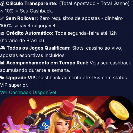
💰
Cálculo Transparente:
(Total Apostado - Total Ganho)
× 10% = Seu Cashback.
✅
Sem Rollover:
Zero requisitos de apostas - dinheiro
100% sacável ou jogável.
📅
Crédito Automático:
Toda segunda-feira até 12h
(horário de Brasília).
🎮
Todos os Jogos Qualificam:
Slots, cassino ao vivo,
apostas esportivas incluídos.
📊
Acompanhamento em Tempo Real:
Veja seu cashback
acumulando durante a semana.
👑
Upgrade VIP:
Cashback aumenta até 15% com status
VIP superior.
Ver Cashback Disponível